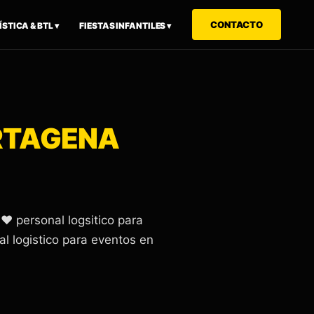
CONTACTO
STICA & BTL ▾
FIESTAS INFANTILES ▾
RTAGENA
 personal logsitico para
l logistico para eventos en