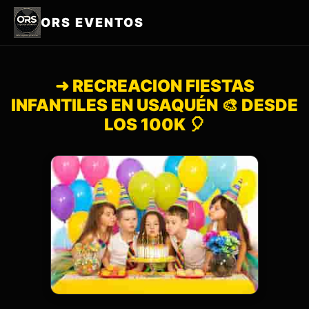
ORS EVENTOS
➜ RECREACION FIESTAS
INFANTILES EN USAQUÉN 🎨 DESDE
LOS 100K 🎈